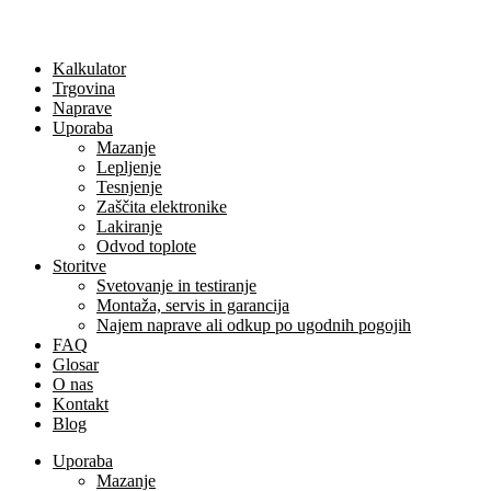
Kalkulator
Trgovina
Naprave
Uporaba
Mazanje
Lepljenje
Tesnjenje
Zaščita elektronike
Lakiranje
Odvod toplote
Storitve
Svetovanje in testiranje
Montaža, servis in garancija
Najem naprave ali odkup po ugodnih pogojih
FAQ
Glosar
O nas
Kontakt
Blog
Uporaba
Mazanje