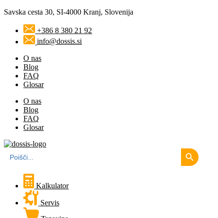
Savska cesta 30, SI-4000 Kranj, Slovenija
+386 8 380 21 92
info@dossis.si
O nas
Blog
FAQ
Glosar
O nas
Blog
FAQ
Glosar
Search Button
Search
for:
Kalkulator
Servis